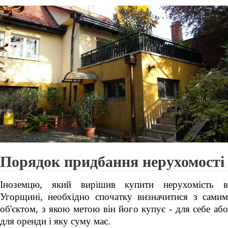
Порядок придбання нерухомості
Іноземцю, який вирішив купити нерухомість в
Угорщині, необхідно спочатку визначитися з самим
об'єктом, з якою метою він його купує - для себе або
для оренди і яку суму має.