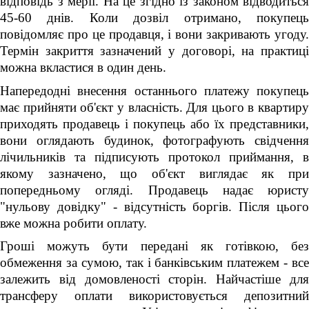
відповідь з мерії. На це згідно із законом відводиться
45-60 днів. Коли дозвіл отримано, покупець
повідомляє про це продавця, і вони закривають угоду.
Термін закриття зазначений у договорі, на практиці
можна вкластися в один день.
Напередодні внесення останнього платежу покупець
має прийняти об'єкт у власність. Для цього в квартиру
приходять продавець і покупець або їх представники,
вони оглядають будинок, фотографують свідчення
лічильників та підписують протокол приймання, в
якому зазначено, що об'єкт виглядає як при
попередньому огляді. Продавець надає юристу
"нульову довідку" - відсутність боргів. Після цього
вже можна робити оплату.
Гроші можуть бути передані як готівкою, без
обмеження за сумою, так і банківським платежем - все
залежить від домовленості сторін. Найчастіше для
трансферу оплати використовується депозитний