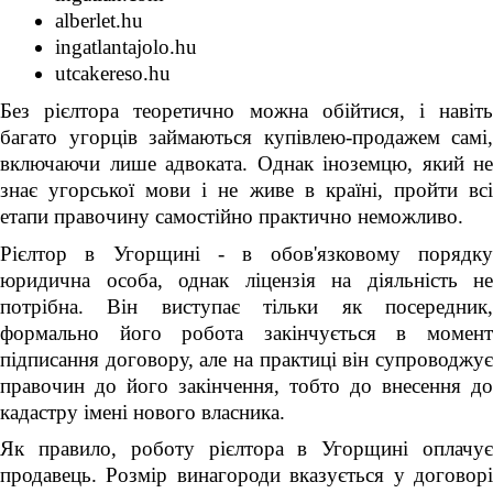
alberlet.hu
ingatlantajolo.hu
utcakereso.hu
Без рієлтора теоретично можна обійтися, і навіть
багато угорців займаються купівлею-продажем самі,
включаючи лише адвоката. Однак іноземцю, який не
знає угорської мови і не живе в країні, пройти всі
етапи правочину самостійно практично неможливо.
Рієлтор в Угорщині - в обов'язковому порядку
юридична особа, однак ліцензія на діяльність не
потрібна. Він виступає тільки як посередник,
формально його робота закінчується в момент
підписання договору, але на практиці він супроводжує
правочин до його закінчення, тобто до внесення до
кадастру імені нового власника.
Як правило, роботу рієлтора в Угорщині оплачує
продавець. Розмір винагороди вказується у договорі