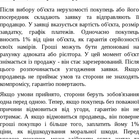
Після вибору об'єкта нерухомості покупець або його
посередник складають заявку та відправляють її
продавцю. У заявці вказується вартість об'єкта, розмір
завдатку, графік платежів. Одночасно покупець
вносить 1% від ціни об'єкта, як гарантія серйозності
своїх намірів. Гроші можуть бути депоновані на
рахунку адвоката або рієлтора. У цей момент об'єкт
знімається із продажу - він стає зарезервований. Після
цього розпочинається узгодження заявки. Якщо
продавець не приймає умов та сторони не знаходять
компромісу, гарантію повертають.
Якщо умови прийнято, сторони беруть зобов'язання
одна перед одною. Тепер, якщо покупець без поважної
причини відмовиться від угоди, гарантію він не
отримає. А якщо відмовиться продавець, він поверне
гроші покупцю і більше того, заплатить йому 1%
ціни, як відшкодування моральної шкоди. Перед
угодою покупець може здійснити огляд житла та