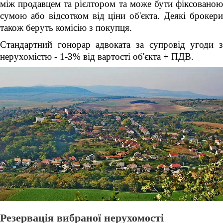
між продавцем та рієлтором та може бути фіксованою
сумою або відсотком від ціни об'єкта. Деякі брокери
також беруть комісію з покупця.
Стандартний гонорар адвоката за супровід угоди з
нерухомістю - 1-3% від вартості об'єкта + ПДВ.
Резервація вибраної нерухомості