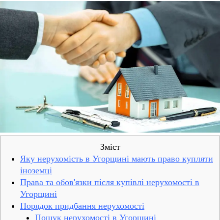
Зміст
Яку нерухомість в Угорщині мають право купляти
іноземці
Права та обов'язки після купівлі нерухомості в
Угорщині
Порядок придбання нерухомості
Пошук нерухомості в Угорщині