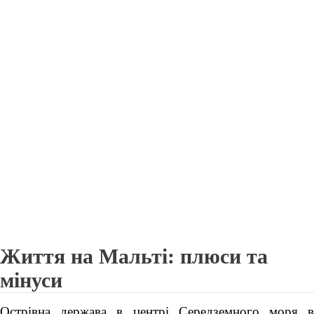
Життя на Мальті: плюси та
мінуси
Острівна держава в центрі Середземного моря в