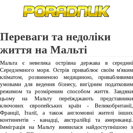
Переваги та недоліки
життя на Мальті
Мальта є невелика острівна держава в середині
Середземного моря. Острів приваблює своїм м'яким
кліматом, розвиненою медициною, привабливими
умовами для ведення бізнесу, вигідним податковим
режимом та розміреним способом життя. Завдяки
цьому на Мальту переїжджають представники
ключових європейських країн - Великобританії,
Франції, Італії, а також англомовні жителі інших
континентів - канадці, австралійці та американці.
Імміграція на Мальту виявилася найдоступнішою з