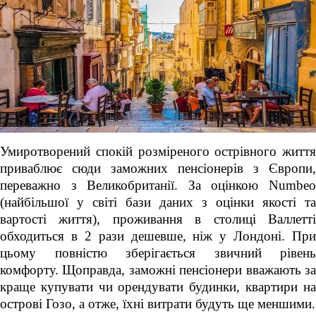
Умиротворений спокій розміреного острівного життя
приваблює сюди заможних пенсіонерів з Європи,
переважно з Великобританії. За оцінкою Numbeo
(найбільшої у світі бази даних з оцінки якості та
вартості життя), проживання в столиці Валлетті
обходиться в 2 рази дешевше, ніж у Лондоні. При
цьому повністю зберігається звичний рівень
комфорту. Щоправда, заможні пенсіонери вважають за
краще купувати чи орендувати будинки, квартири на
острові Гозо, а отже, їхні витрати будуть ще меншими.