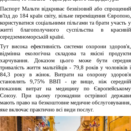
Паспорт Мальти відкриває безвізовий або спрощений
в'їзд до 184 країн світу, вільне переміщення Європою,
користуватися соціальними пільгами та брати участь у
житті благополучного суспільства в красивій
середземноморській країні.
Тут висока ефективність системи охорони здоров'я,
відмінна екологічна складова та якісні продукти
харчування. Доказом цього може бути середня
тривалість життя мальтійців - 79,8 років у чоловіків і
84,3 року в жінок. Витрати на охорону здоров'я
становлять 9,75% ВВП - це вище, ніж середній
показник витрат на медицину по Європейському
Союзу. При цьому громадяни острівної держави
мають право на безкоштовне медичне обслуговування,
яке включає практично всі види послуг.