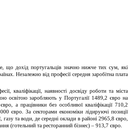
те, що дохід португальців значно нижче тих сум, які
аїнах. Незалежно від професії середня заробітна плата
сії, кваліфікації, наявності досвіду роботи та міста
щою освітою заробляють у Португалії 1489,2 євро на
 євро, а працівники без особливої кваліфікації 710,2
2000 євро. За секторами економіки лідируючі позиції
, газу та води, де середні оклади в районі 2965,8 євро,
ння (готельний та ресторанний бізнес) – 913,7 євро.