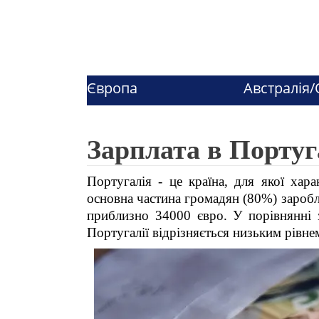
Європа
Австралія/
Зарплата в Португ
Португалія - це країна, для якої хара
основна частина громадян (80%) заробл
приблизно 34000 євро. У порівнянні 
Португалії відрізняється низьким рівне