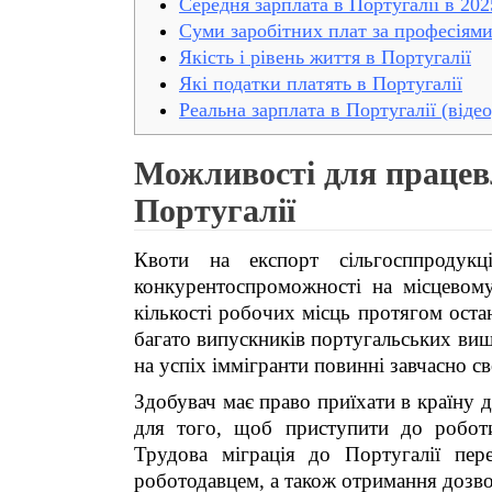
Середня зарплата в Португалії в 202
Суми заробітних плат за професіям
Якість і рівень життя в Португалії
Які податки платять в Португалії
Реальна зарплата в Португалії (відео
Можливості для працев
Португалії
Квоти на експорт сільгосппродукц
конкурентоспроможності на місцевом
кількості робочих місць протягом ост
багато випускників португальських вищ
на успіх іммігранти повинні завчасно с
Здобувач має право приїхати в країну д
для того, щоб приступити до роботи
Трудова міграція до Португалії пер
роботодавцем, а також отримання дозво