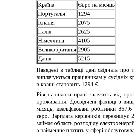
Країна
Євро на місяць
Португалія
1294
Іспанія
2075
Італія
2625
Німеччина
4105
Великобританія
2905
Данія
5215
Наведені в таблиці дані свідчать про 
виплачуються працівникам у сусідніх кр
в країні становить 1294 €.
Рівень оплати праці залежить від профе
проживання. Досвідчені фахівці з ви
місяць, кваліфіковані робітники 867,6
євро. Зарплата керівників перевищує 
займає область розподілу електроенергії
а найменше платять у сфері обслуговува