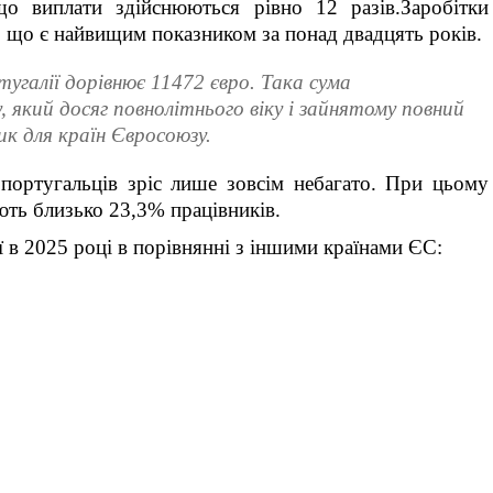
що виплати здійснюються рівно 12 разів.Заробітки
%, що є найвищим показником за понад двадцять років.
угалії дорівнює 11472 євро. Така сума
 який досяг повнолітнього віку і зайнятому повний
ик для країн Євросоюзу.
 португальців зріс лише зовсім небагато. При цьому
ють близько 23,3% працівників.
ї в 2025 році в порівнянні з іншими країнами ЄС: