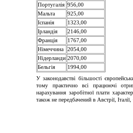
Португалія
956,00
Мальта
925,00
Іспанія
1323,00
Ірландія
2146,00
Франція
1767,00
Німеччина
2054,00
Нідерланди
2070,00
Бельгія
1994,00
У законодавстві більшості європейськ
тому практично всі працюючі отри
нарахування заробітної плати характе
також не передбачений в Австрії, Італії, 