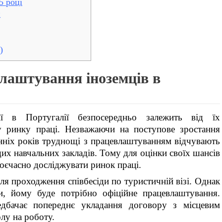
5 році
и
)
лаштування іноземців в
ії в Португалії безпосередньо залежить від їх
у ринку праці. Незважаючи на поступове зростання
анніх років труднощі з працевлаштуванням відчувають
их навчальних закладів. Тому для оцінки своїх шансів
воєчасно досліджувати ринок праці.
ля проходження співбесіди по туристичній візі. Однак
, йому буде потрібно офіційне працевлаштування.
едбачає попереднє укладання договору з місцевим
лу на роботу.